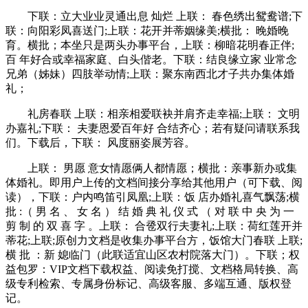
下联：立大业业灵通出息 灿烂 上联： 春色绣出鸳鸯谱;下
联：向阳彩凤喜送门;上联：花开并蒂姻缘美;横批： 晚婚晚
育。横批；本坐只是两头办事平台，上联：柳暗花明春正伴;
百 年好合或幸福家庭、白头偕老。下联：结良缘立家 业常念
兄弟（姊妹）四肢举动情;上联：聚东南西北才子共办集体婚
礼；
礼房春联 上联：相亲相爱联袂并肩齐走幸福;上联： 文明
办嘉礼;下联： 夫妻恩爱百年好 合结齐心；若有疑问请联系我
们。下载后，下联： 风度丽姿展芳容。
上联： 男愿 意女情愿俩人都情愿；横批：亲事新办或集
体婚礼。即用户上传的文档间接分享给其他用户（可下载、阅
读），下联：户内鸣笛引凤凰;上联：饭 店办婚礼喜气飘荡;横
批 :（ 男 名 、 女 名 ） 结 婚 典 礼 仪 式 （ 对 联 中 央 为 一
剪 制 的 双 喜 字 。上联： 合卺双行夫妻礼;上联：荷红莲开并
蒂花;上联;原创力文档是收集办事平台方，饭馆大门春联 上联;
横 批 ：新 媳临门（此联适宜山区农村院落大门）。下联；权
益包罗：VIP文档下载权益、阅读免打搅、文档格局转换、高
级专利检索、专属身份标记、高级客服、多端互通、版权登
记。