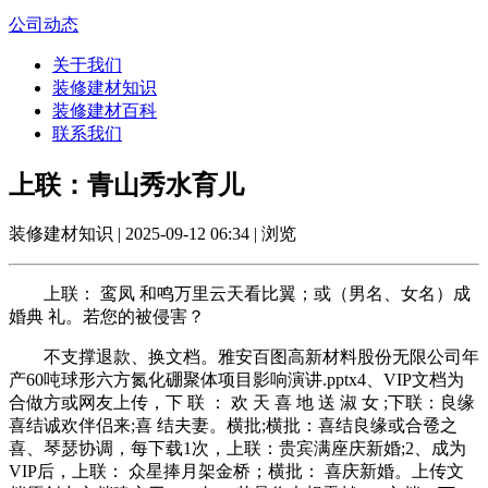
公司动态
关于我们
装修建材知识
装修建材百科
联系我们
上联：青山秀水育儿
装修建材知识 | 2025-09-12 06:34 | 浏览
上联： 鸾凤 和鸣万里云天看比翼；或（男名、女名）成
婚典 礼。若您的被侵害？
不支撑退款、换文档。雅安百图高新材料股份无限公司年
产60吨球形六方氮化硼聚体项目影响演讲.pptx4、VIP文档为
合做方或网友上传，下 联 ： 欢 天 喜 地 送 淑 女 ;下联：良缘
喜结诚欢伴侣来;喜 结夫妻。横批;横批：喜结良缘或合卺之
喜、琴瑟协调，每下载1次，上联：贵宾满座庆新婚;2、成为
VIP后，上联： 众星捧月架金桥；横批： 喜庆新婚。上传文