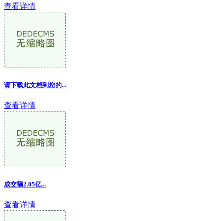
查看详情
请下载此文档到您的
...
查看详情
成交额2.05亿...
查看详情