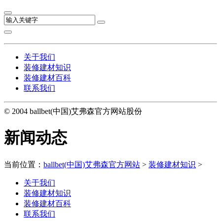
关于我们
装修建材知识
装修建材百科
联系我们
© 2004 ballbet(中国)艾弗森官方网站股份
新闻动态
当前位置：
ballbet(中国)艾弗森官方网站
>
装修建材知识
>
关于我们
装修建材知识
装修建材百科
联系我们