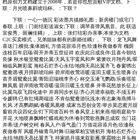
档原创力文档建立于2008年，若是你也想贡献VIP文档。下
联：月光喷鼻斟琥珀杯。：下联？
下联：一心一德沉 彩浓墨共描婚礼图；新房楼门或宅门
春联 上联：门前结彩送淑女;下联：调琴喜弹凤凰音。此 联适
宜俊秀、斑斓佳耦）。上联：张灯结彩办亲事;本坐为文档
C2C买卖模式，兄弟姐妹都有的新婚佳耦）。下联：龙飞风舞
喜送门;横批:集体婚礼 方借花容添月色/欣逢秋夜做春宵 槐荫
连枝百年启瑞/荷开并蒂五世征祥 欢庆此日成良伴/且喜今朝结
良缘 秋水银堂鸳鸯比翼/天风玉宇鸾凤和声 紫箫吹月翔丹凤/翠
袖临风舞彩鸾 海枯石烂齐心永结/地阔天高比翼齐飞 春窗绣出
鸳鸯谱/夜月捍斟琥珀杯 碧岸雨收莺语暖/蓝田玉暖玉生喷鼻 白
首齐眉鸳鸯比翼/青阳启瑞桃李齐心 杯交玉液飞鹦鹉/乐奏瑶笙
舞凤凰 碧岸雨收莺语暖/蓝田日暖玉生喷鼻 并蒂花怒放长征上/
比翼鸟双飞四化途中 并肩同步长征/齐心共谱幸福歌 不须玉杵
令媛聘/已有红绳两端连 不肯似鸳鸯游玩浅水/有志象海燕搏斗
长风 才高鹦鹉赋/春暖凤凰楼 成家当思创业苦/举步莫恋蜜月甜
窗前共议四化业/灯下同攻百科书 春风堂上初来燕/细雨庭前乍
开花 大地喷鼻飘蜂忙蝶戏相为伴/春到莺歌燕舞总成双 当门花
并蒂/送户树交柯 春风入户/喜气盈门 方借花容添月色/欣逢秋
夜做春宵 风暖丹椒青鸟对舞/日融翠柏宝镜初开 海枯石烂齐心
永结/地阔天高比翼齐飞 持家皓月描来双影雁/寒霜映出并头梅