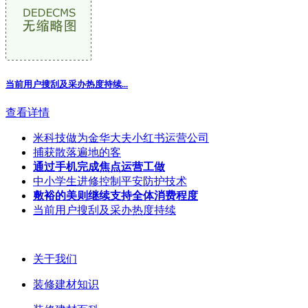
当前用户搜刮及采办热度持续...
查看详情
米科技做为金华大夫小红书运营公司
捕获散落遍地的客
通过手机完成焦点运营工做
中小学生进修控制平安防护技术
敷裕的美则继续支持全体消费程度
当前用户搜刮及采办热度持续
关于我们
装修建材知识