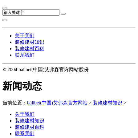
关于我们
装修建材知识
装修建材百科
联系我们
© 2004 ballbet(中国)艾弗森官方网站股份
新闻动态
当前位置：
ballbet(中国)艾弗森官方网站
>
装修建材知识
>
关于我们
装修建材知识
装修建材百科
联系我们