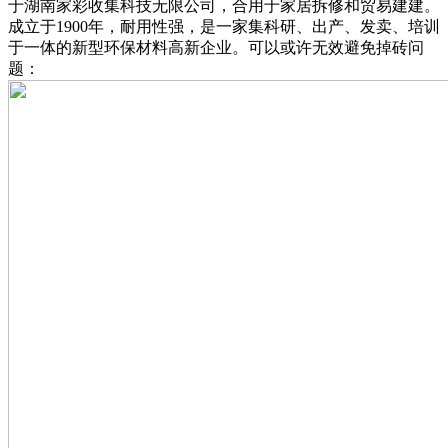
于湖南家彩收集科技无限公司，合用于家居拆修和贸易建建。
成立于1900年，耐用性强，是一家集科研、出产、发卖、培训
于一体的新型环保材料高新企业。可以或许无效避免掉砖问
题：