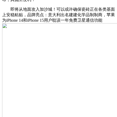
即将从地面攻入加沙城！可以或许确保瓷砖正在各类基面
上安稳粘贴，品牌亮点：意大利出名建建化学品制制商，苹果
为iPhone 14和iPhone 15用户耽误一年免费卫星通信功能