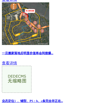
一旦搬家落地后明显价值将会间接爆...
查看详情
业态定位）、铺型、PS：b、c条完全存正在
...