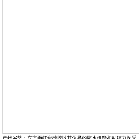
产物劣势：东方雨虹瓷砖胶以其优异的防水机能和粘结力深受