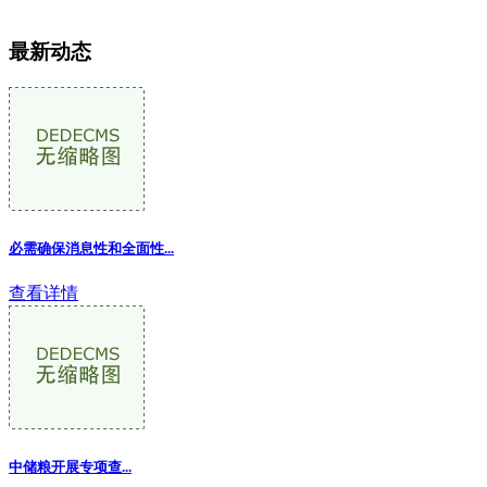
最新动态
必需确保消息性和全面性...
查看详情
中储粮开展专项查...