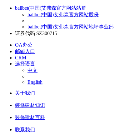
ballbet(中国)艾弗森官方网站站群
ballbet(中国)艾弗森官方网站股份
ballbet(中国)艾弗森官方网站地坪事业部
证券代码 SZ300715
OA办公
邮箱入口
CRM
选择语言
中文
English
关于我们
装修建材知识
装修建材百科
联系我们