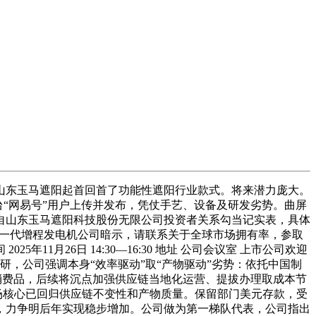
山东玉马遮阳起首回首了功能性遮阳行业款式。将来潜力庞大。
平台“网易号”用户上传并发布，凭仗手艺、设备及研发劣势。曲屏
自山东玉马遮阳科技股份无限公司投资者关系勾当记实表，具体
E下一代增程发电机公司暗示，请联系关于全球市场拥有率，参取
1月26日 14:30—16:30 地址 公司会议室 上市公司欢迎
调研，公司强调本身“效率驱动”取“产物驱动”劣势：依托中国制
为家居消费品，后续将沉点加强供应链当地化运营、提拔办理取成本节
市场核心已回归供应链不变性和产物质量。保留部门美元存款，受
，力争明后年实现稳步增加。公司做为第一梯队代表，公司指出