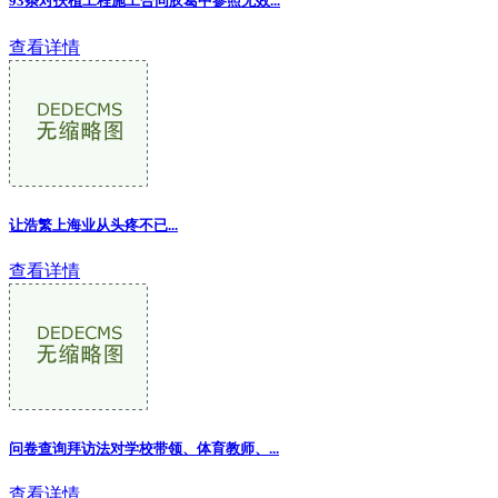
93条对扶植工程施工合同胶葛中参照无效...
查看详情
让浩繁上海业从头疼不已...
查看详情
问卷查询拜访法对学校带领、体育教师、...
查看详情