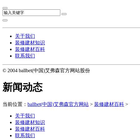
关于我们
装修建材知识
装修建材百科
联系我们
© 2004 ballbet(中国)艾弗森官方网站股份
新闻动态
当前位置：
ballbet(中国)艾弗森官方网站
>
装修建材百科
>
关于我们
装修建材知识
装修建材百科
联系我们