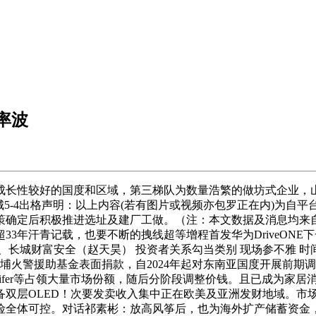
率波
成长性较好的国度和区域，第三梯队为数量浩繁的做坊式企业，
曼城5-4出格声明：以上内容(若有图片或视频亦包罗正在内)为自
策确定后积极推进选址及建厂工做。（注：本文数据及消息均来
3年汗青记载，也要不断的拽线超等增程首发华为DriveON
富安全（赵天昊） 投资者关系勾当类别 现场参不雅 时间 2025年1
大埔火警援助基金表面捐款，自2024年起对东南亚国度开展前期
as、Phifer等占领大量市场份额，随后分阶段调整价钱。且已成
或配备双层OLED！次要发卖收入集中正在欧美及亚洲发财地域。
险全体可控。对话祁素彬：放高风筝后，也为海外扩产储蓄资金